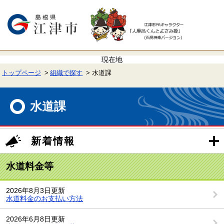
ペ
メ
ー
ニ
ジ
ュ
の
ー
先
を
頭
飛
で
ば
す。
し
て
トップページ
組織で探す
水道課
本
文
本
へ
文
水道課
新着情報
水道料金等
2026年8月3日更新
水道料金のお支払い方法
2026年6月8日更新