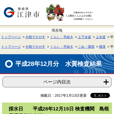
ペ
メ
ー
ニ
ジ
ュ
の
ー
先
を
頭
飛
で
ば
す。
し
て
トップページ
分類でさがす
くらし・手続き
上下水道
上水道
平
本
文
へ
トップページ
分類でさがす
くらし・手続き
ごみ・環境
環境
平
本
文
平成28年12月分 水質検査結果
ページ内目次
掲載日：2017年1月13日更新
採水日 平成28年12月15日 検査機関 島根