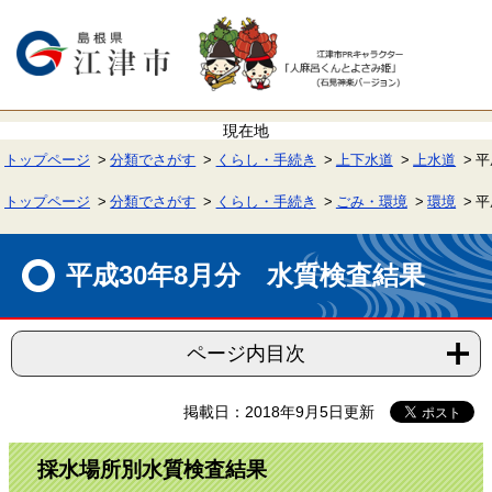
ペ
メ
ー
ニ
ジ
ュ
の
ー
先
を
頭
飛
で
ば
す。
し
て
トップページ
分類でさがす
くらし・手続き
上下水道
上水道
平
本
文
へ
トップページ
分類でさがす
くらし・手続き
ごみ・環境
環境
平
本
文
平成30年8月分 水質検査結果
ページ内目次
掲載日：2018年9月5日更新
採水場所別水質検査結果