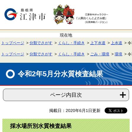
ペ
メ
ー
ニ
ジ
ュ
の
ー
先
を
頭
飛
で
ば
す。
し
て
トップページ
分類でさがす
くらし・手続き
上下水道
上水道
令
本
文
へ
トップページ
分類でさがす
くらし・手続き
ごみ・環境
環境
令
本
文
令和2年5月分水質検査結果
ページ内目次
掲載日：2020年6月1日更新
採水場所別水質検査結果