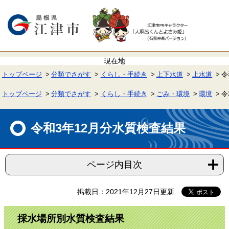
ペ
メ
ー
ニ
ジ
ュ
の
ー
先
を
頭
飛
で
ば
す。
し
て
トップページ
分類でさがす
くらし・手続き
上下水道
上水道
令
本
文
へ
トップページ
分類でさがす
くらし・手続き
ごみ・環境
環境
令
本
文
令和3年12月分水質検査結果
ページ内目次
掲載日：2021年12月27日更新
採水場所別水質検査結果