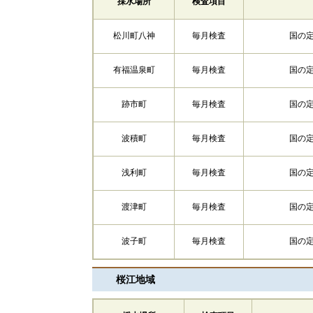
採水場所
検査項目
松川町八神
毎月検査
国の
有福温泉町
毎月検査
国の
跡市町
毎月検査
国の
波積町
毎月検査
国の
浅利町
毎月検査
国の
渡津町
毎月検査
国の
波子町
毎月検査
国の
桜江地域