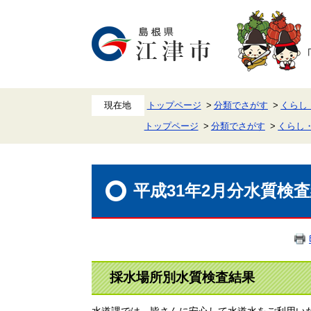
ペ
メ
ー
ニ
ジ
ュ
の
ー
先
を
頭
飛
で
ば
す。
し
て
本
トップページ
分類でさがす
くらし
文
トップページ
分類でさがす
くらし
へ
本
文
平成31年2月分水質検
採水場所別水質検査結果
水道課では、皆さんに安心して水道水をご利用い