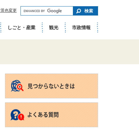
キ
背景色変更
ー
ワ
ー
ド
しごと・産業
観光
市政情報
で
さ
が
す