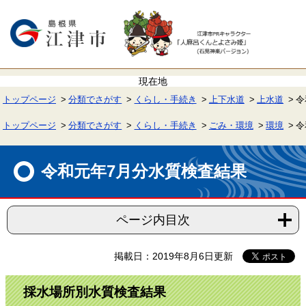
ペ
メ
ー
ニ
ジ
ュ
の
ー
先
を
頭
飛
で
ば
す。
し
て
トップページ
分類でさがす
くらし・手続き
上下水道
上水道
令
本
文
へ
トップページ
分類でさがす
くらし・手続き
ごみ・環境
環境
令
本
文
令和元年7月分水質検査結果
ページ内目次
掲載日：2019年8月6日更新
採水場所別水質検査結果