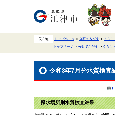
ペ
メ
ー
ニ
ジ
ュ
の
ー
先
を
頭
飛
で
ば
す。
し
て
本
トップページ
分類でさがす
くらし
文
トップページ
分類でさがす
くらし
へ
本
文
令和3年7月分水質検査
採水場所別水質検査結果
水道課では、皆さんに安心して水道水をご利用い