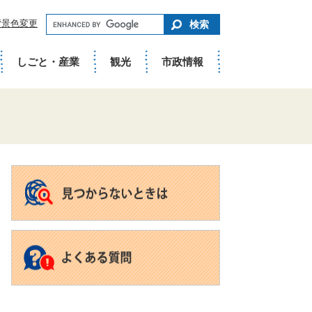
キ
背景色変更
ー
ワ
ー
ド
しごと・産業
観光
市政情報
で
さ
が
す