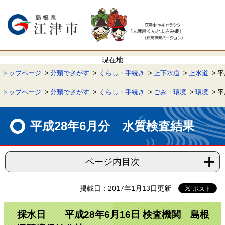
ペ
メ
ー
ニ
ジ
ュ
の
ー
先
を
頭
飛
で
ば
す。
し
て
トップページ
分類でさがす
くらし・手続き
上下水道
上水道
平
本
文
へ
トップページ
分類でさがす
くらし・手続き
ごみ・環境
環境
平
本
文
平成28年6月分 水質検査結果
ページ内目次
掲載日：2017年1月13日更新
採水日 平成28年6月16日 検査機関 島根