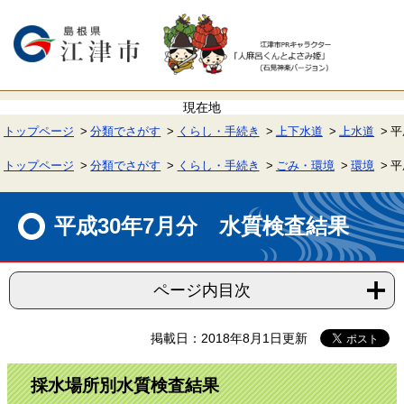
ペ
メ
ー
ニ
ジ
ュ
の
ー
先
を
頭
飛
で
ば
す。
し
て
トップページ
分類でさがす
くらし・手続き
上下水道
上水道
平
本
文
へ
トップページ
分類でさがす
くらし・手続き
ごみ・環境
環境
平
本
文
平成30年7月分 水質検査結果
ページ内目次
掲載日：2018年8月1日更新
採水場所別水質検査結果