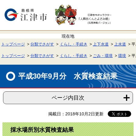
ペ
メ
ー
ニ
ジ
ュ
の
ー
先
を
頭
飛
で
ば
す。
し
て
トップページ
分類でさがす
くらし・手続き
上下水道
上水道
平
本
文
へ
トップページ
分類でさがす
くらし・手続き
ごみ・環境
環境
平
本
文
平成30年9月分 水質検査結果
ページ内目次
掲載日：2018年10月2日更新
採水場所別水質検査結果