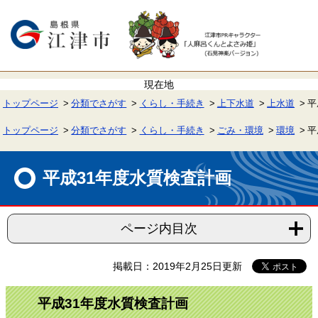
ペ
メ
ー
ニ
ジ
ュ
の
ー
先
を
頭
飛
で
ば
す。
し
て
トップページ
分類でさがす
くらし・手続き
上下水道
上水道
平
本
文
へ
トップページ
分類でさがす
くらし・手続き
ごみ・環境
環境
平
本
文
平成31年度水質検査計画
ページ内目次
掲載日：2019年2月25日更新
平成31年度水質検査計画