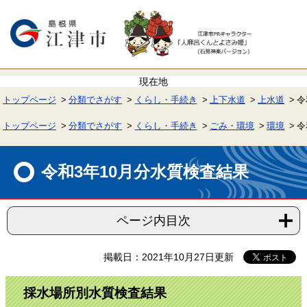
ペ
メ
ー
ニ
ジ
ュ
の
ー
先
を
頭
飛
で
ば
す。
し
て
トップページ
分類でさがす
くらし・手続き
上下水道
上水道
令
本
文
へ
トップページ
分類でさがす
くらし・手続き
ごみ・環境
環境
令
本
文
令和3年10月分水質検査結果
ページ内目次
掲載日：2021年10月27日更新
採水場所別水質検査結果