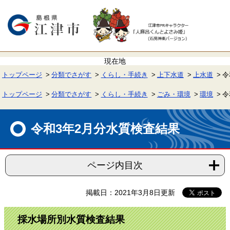
ペ
メ
ー
ニ
ジ
ュ
の
ー
先
を
頭
飛
で
ば
す。
し
て
トップページ
分類でさがす
くらし・手続き
上下水道
上水道
令
本
文
へ
トップページ
分類でさがす
くらし・手続き
ごみ・環境
環境
令
本
文
令和3年2月分水質検査結果
ページ内目次
掲載日：2021年3月8日更新
採水場所別水質検査結果