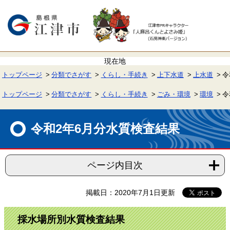
ペ
メ
ー
ニ
ジ
ュ
の
ー
先
を
頭
飛
で
ば
す。
し
て
トップページ
分類でさがす
くらし・手続き
上下水道
上水道
令
本
文
へ
トップページ
分類でさがす
くらし・手続き
ごみ・環境
環境
令
本
文
令和2年6月分水質検査結果
ページ内目次
掲載日：2020年7月1日更新
採水場所別水質検査結果