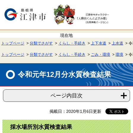
ペ
メ
ー
ニ
ジ
ュ
の
ー
先
を
頭
飛
で
ば
す。
し
て
トップページ
分類でさがす
くらし・手続き
上下水道
上水道
令
本
文
へ
トップページ
分類でさがす
くらし・手続き
ごみ・環境
環境
令
本
文
令和元年12月分水質検査結果
ページ内目次
掲載日：2020年1月6日更新
採水場所別水質検査結果