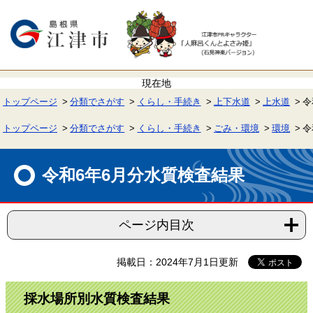
ペ
メ
ー
ニ
ジ
ュ
の
ー
先
を
頭
飛
で
ば
す。
し
て
トップページ
分類でさがす
くらし・手続き
上下水道
上水道
令
本
文
へ
トップページ
分類でさがす
くらし・手続き
ごみ・環境
環境
令
本
文
令和6年6月分水質検査結果
ページ内目次
掲載日：2024年7月1日更新
採水場所別水質検査結果