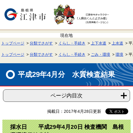
ペ
メ
ー
ニ
ジ
ュ
の
ー
先
を
頭
飛
で
ば
す。
し
て
トップページ
分類でさがす
くらし・手続き
上下水道
上水道
平
本
文
へ
トップページ
分類でさがす
くらし・手続き
ごみ・環境
環境
平
本
文
平成29年4月分 水質検査結果
ページ内目次
掲載日：2017年4月28日更新
採水日 平成29年4月20日 検査機関 島根