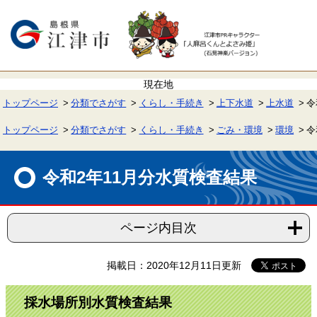
ペ
メ
ー
ニ
ジ
ュ
の
ー
先
を
頭
飛
で
ば
す。
し
て
トップページ
分類でさがす
くらし・手続き
上下水道
上水道
令
本
文
へ
トップページ
分類でさがす
くらし・手続き
ごみ・環境
環境
令
本
文
令和2年11月分水質検査結果
ページ内目次
掲載日：2020年12月11日更新
採水場所別水質検査結果