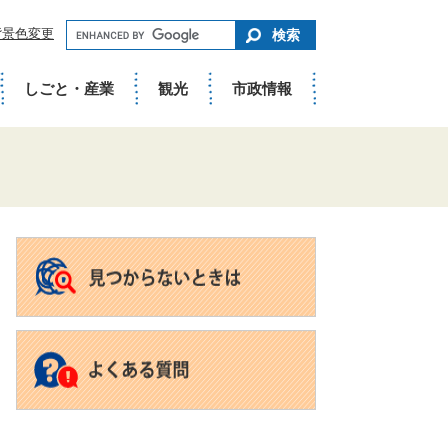
キ
背景色変更
ー
ワ
ー
ド
しごと・産業
観光
市政情報
で
さ
が
す