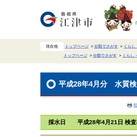
ペ
メ
ー
ニ
ジ
ュ
の
ー
先
を
頭
飛
で
ば
す。
し
て
本
トップページ
分類でさがす
くらし
文
トップページ
分類でさがす
くらし
へ
本
文
平成28年4月分 水質
採水日 平成28年4月21日 検