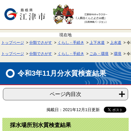
ペ
メ
ー
ニ
ジ
ュ
の
ー
先
を
頭
飛
で
ば
す。
し
て
トップページ
分類でさがす
くらし・手続き
上下水道
上水道
令
本
文
へ
トップページ
分類でさがす
くらし・手続き
ごみ・環境
環境
令
本
文
令和3年11月分水質検査結果
ページ内目次
掲載日：2021年12月1日更新
採水場所別水質検査結果