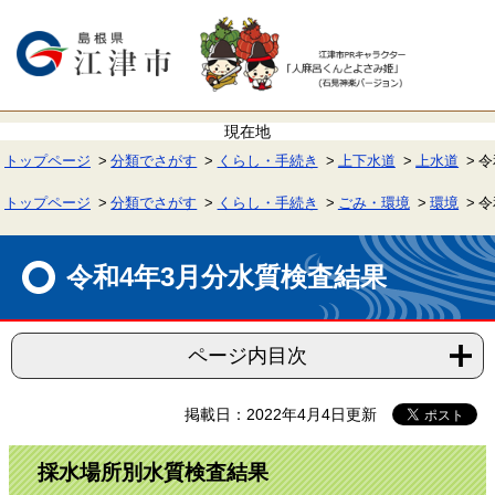
ペ
メ
ー
ニ
ジ
ュ
の
ー
先
を
頭
飛
で
ば
す。
し
て
トップページ
分類でさがす
くらし・手続き
上下水道
上水道
令
本
文
へ
トップページ
分類でさがす
くらし・手続き
ごみ・環境
環境
令
本
文
令和4年3月分水質検査結果
ページ内目次
掲載日：2022年4月4日更新
採水場所別水質検査結果