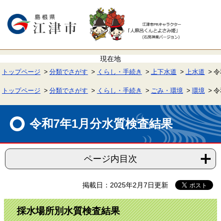
ペ
メ
ー
ニ
ジ
ュ
の
ー
先
を
頭
飛
で
ば
す。
し
て
トップページ
分類でさがす
くらし・手続き
上下水道
上水道
令
本
文
へ
トップページ
分類でさがす
くらし・手続き
ごみ・環境
環境
令
本
文
令和7年1月分水質検査結果
ページ内目次
掲載日：2025年2月7日更新
採水場所別水質検査結果