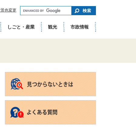
キ
背景色変更
ー
ワ
ー
ド
しごと・産業
観光
市政情報
で
さ
が
す