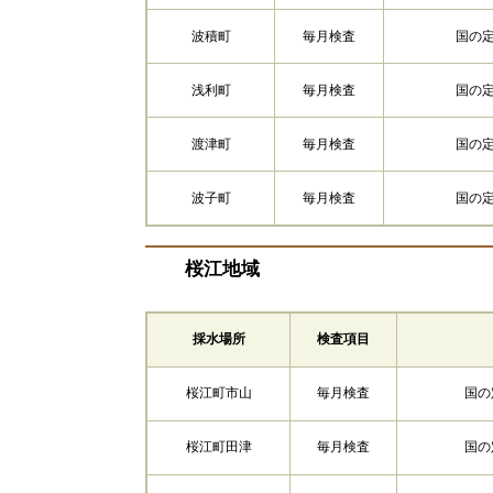
波積町
毎月検査
国の
浅利町
毎月検査
国の
渡津町
毎月検査
国の
波子町
毎月検査
国の
桜江地域
採水場所
検査項目
桜江町市山
毎月検査
国の
桜江町田津
毎月検査
国の