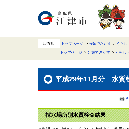
ペ
メ
ー
ニ
ジ
ュ
の
ー
先
を
頭
飛
で
ば
す。
し
て
本
トップページ
分類でさがす
くらし
文
トップページ
分類でさがす
くらし
へ
本
文
平成29年11月分 水質
採水場所別水質検査結果
水道課では、皆さんに安心して水道水をご利用いた