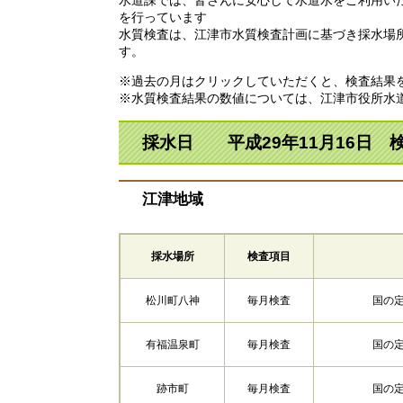
を行っています
水質検査は、江津市水質検査計画に基づき採水場
す。
※過去の月はクリックしていただくと、検査結果
※水質検査結果の数値については、江津市役所水
採水日 平成29年11月16日 
江津地域
採水場所
検査項目
松川町八神
毎月検査
国の
有福温泉町
毎月検査
国の
跡市町
毎月検査
国の