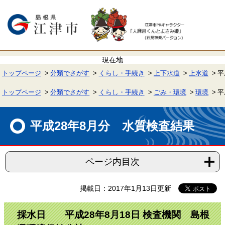
ペ
メ
ー
ニ
ジ
ュ
の
ー
先
を
頭
飛
で
ば
す。
し
て
トップページ
分類でさがす
くらし・手続き
上下水道
上水道
平
本
文
へ
トップページ
分類でさがす
くらし・手続き
ごみ・環境
環境
平
本
文
平成28年8月分 水質検査結果
ページ内目次
掲載日：2017年1月13日更新
採水日 平成28年8月18日 検査機関 島根