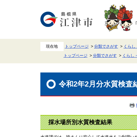
ペ
メ
ー
ニ
ジ
ュ
の
ー
先
を
頭
飛
で
ば
す。
し
て
本
トップページ
分類でさがす
くらし
文
トップページ
分類でさがす
くらし
へ
本
文
令和2年2月分水質検査
採水場所別水質検査結果
水道課では、皆さんに安心して水道水をご利用い