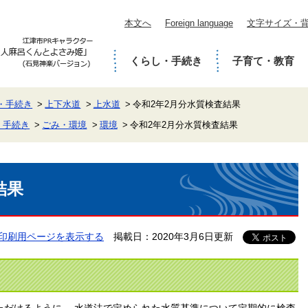
本文へ
Foreign language
文字サイズ・
くらし・手続き
子育て・教育
・手続き
上下水道
上水道
令和2年2月分水質検査結果
・手続き
ごみ・環境
環境
令和2年2月分水質検査結果
結果
印刷用ページを表示する
掲載日：2020年3月6日更新
ただけるように、 水道法で定められた水質基準について定期的に検査