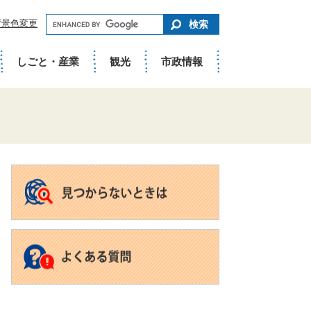
キ
背景色変更
ー
ワ
ー
ド
しごと・産業
観光
市政情報
で
さ
が
す