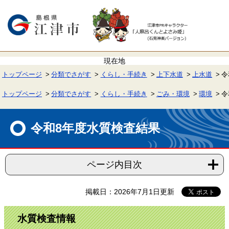
ペ
メ
ー
ニ
ジ
ュ
の
ー
先
を
頭
飛
で
ば
す。
し
て
トップページ
分類でさがす
くらし・手続き
上下水道
上水道
令
本
文
へ
トップページ
分類でさがす
くらし・手続き
ごみ・環境
環境
令
本
文
令和8年度水質検査結果
ページ内目次
掲載日：2026年7月1日更新
水質検査情報