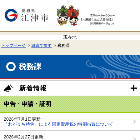
ペ
メ
ー
ニ
ジ
ュ
の
ー
先
を
頭
飛
で
ば
す。
し
て
トップページ
組織で探す
税務課
本
文
本
へ
文
税務課
新着情報
申告・申請・証明
2026年7月1日更新
「わがまち特例」による固定資産税の特例措置について
2026年2月27日更新