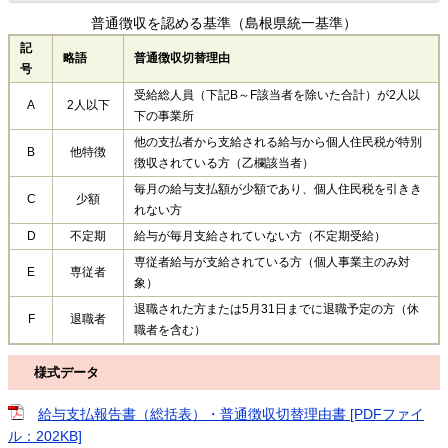
普通徴収を認める基準（島根県統一基準）
記
略語
普通徴収切替理由
号
受給総人員（下記B～F該当者を除いた合計）が2人以
A
2人以下
下の事業所
他の支払者から支給される給与から個人住民税が特別
B
他特徴
徴収されている方（乙欄該当者）
毎月の給与支払額が少額であり、個人住民税を引きき
C
少額
れない方
D
不定期
給与が毎月支給されていない方（不定期受給）
専従者給与が支給されている方（個人事業主のみ対
E
専従者
象）
退職された方または5月31日までに退職予定の方（休
F
退職者
職者を含む）
様式データ
給与支払報告書（総括表）・普通徴収切替理由書 [PDFファイ
ル：202KB]