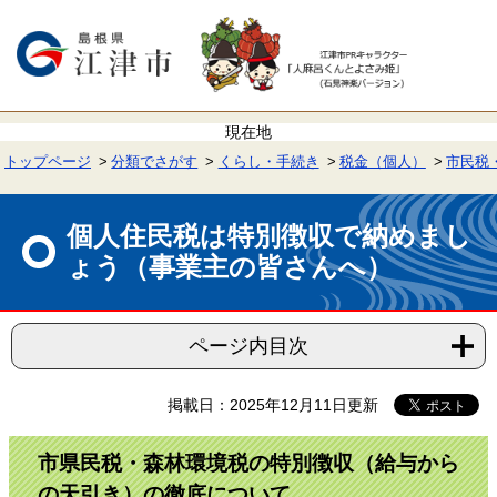
ペ
メ
ー
ニ
ジ
ュ
の
ー
先
を
頭
飛
で
ば
す。
し
て
トップページ
分類でさがす
くらし・手続き
税金（個人）
市民税
本
文
本
へ
文
個人住民税は特別徴収で納めまし
ょう（事業主の皆さんへ）
ページ内目次
掲載日：2025年12月11日更新
市県民税・森林環境税の特別徴収（給与から
の天引き）の徹底について