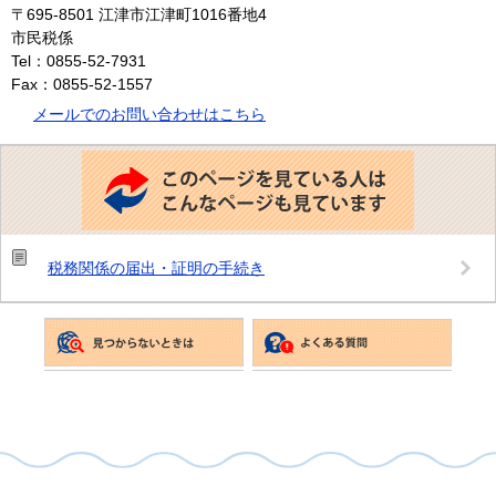
〒695-8501
江津市江津町1016番地4
市民税係
Tel：0855-52-7931
Fax：0855-52-1557
メールでのお問い合わせはこちら
こ
の
ペ
ー
ジ
を
見
税務関係の届出・証明の手続き
て
い
る
人
は
こ
ん
な
ペ
ー
ジ
も
見