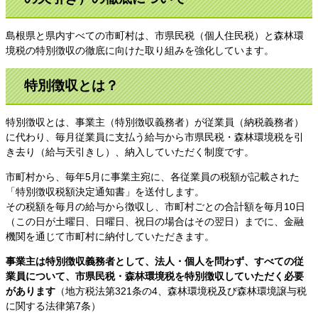
島根県と県内すべての市町村は、市県民税（個人住民税）と森林環
境税の特別徴収の徹底に向けた取り組みを強化しています。
特別徴収とは？
特別徴収とは、事業主（特別徴収義務者）が従業員（納税義務者）
に代わり、毎月従業員に支払う給与から市県民税・森林環境税を引
き去り（給与天引きし）、納入していただく制度です。
市町村から、毎年5月に事業主宛に、各従業員の税額が記載された
「特別徴収税額決定通知書」を送付します。
その税額を毎月の給与から徴収し、市町村ごとの合計額を毎月10日
（この日が土曜日、日曜日、祝日の場合はその翌日）までに、金融
機関を通じて市町村に納付していただきます。
事業主は特別徴収義務者として、法人・個人を問わず、すべての従
業員について、市県民税・森林環境税を特別徴収していただく必要
があります
（地方税法第321条の4、森林環境税及び森林環境譲与税
に関する法律第7条）