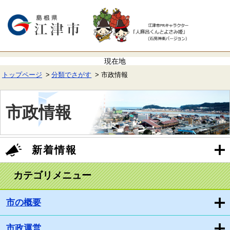
ペ
メ
ー
ニ
ジ
ュ
の
ー
先
を
頭
飛
で
ば
す。
し
て
トップページ
分類でさがす
市政情報
本
文
本
へ
文
市政情報
新着情報
カテゴリメニュー
市の概要
市政運営