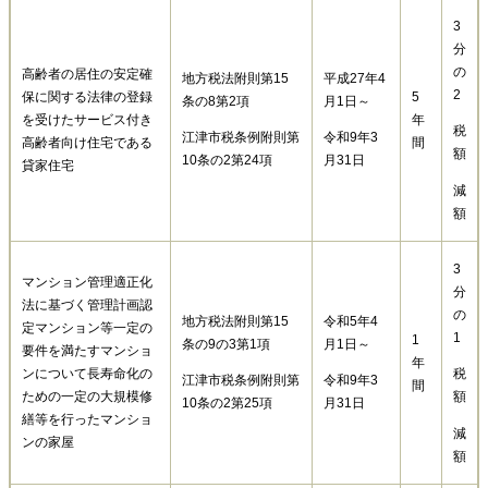
3
分
の
高齢者の居住の安定確
地方税法附則第15
平成27年4
2
保に関する法律の登録
5
条の8第2項
月1日～
を受けたサービス付き
年
税
江津市税条例附則第
令和9年3
高齢者向け住宅である
間
額
10条の2第24項
月31日
貸家住宅
減
額
3
マンション管理適正化
分
法に基づく管理計画認
の
地方税法附則第15
令和5年4
定マンション等一定の
1
1
条の9の3第1項
月1日～
要件を満たすマンショ
年
ンについて長寿命化の
税
江津市税条例附則第
令和9年3
間
ための一定の大規模修
額
10条の2第25項
月31日
繕等を行ったマンショ
減
ンの家屋
額