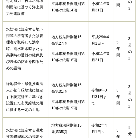
特定風力 再エネ海域
の
江津市税条例附則第
令和11年3
間
利用法に基づく洋上風
3
10条の2第14項
月31日
力発電設備
水防法に規定する地下
街等の所有者または管
地方税法附則第15
平成29年4
3
理者が取得した洪水
5
条第27項
月1日～
分
時、雨水出水時または
年
の
江津市税条例附則第
令和11年3
高潮時の避難の確保及
間
2
10条の2第18項
月31日
び浸水の防止を図るた
めの設備
緑地保全・緑化推進法
地方税法附則第15
3
人が都市緑地法に規定
令和9年3
3
条第31項
分
する認定計画に基づき
月31日ま
年
の
江津市税条例附則第
設置した市民緑地の用
で
間
2
10条の2第19項
に供する一定の土地
地方税法附則第15
令和2年4
3
水防法に規定する浸水
3
条第35項
月1日～
分
被害軽減地区の指定を
年