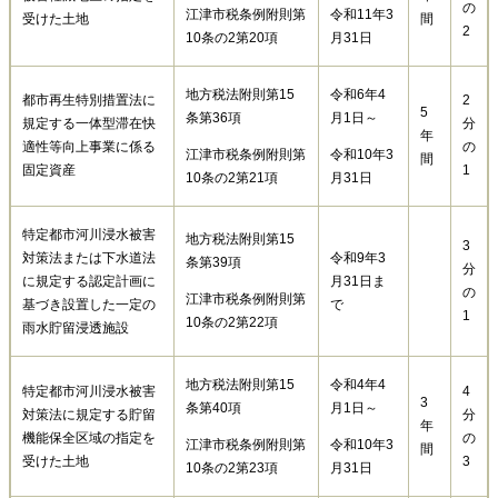
の
江津市税条例附則第
令和11年3
受けた土地
間
2
10条の2第20項
月31日
地方税法附則第15
令和6年4
都市再生特別措置法に
2
5
条第36項
月1日～
規定する一体型滞在快
分
年
適性等向上事業に係る
の
江津市税条例附則第
令和10年3
間
固定資産
1
10条の2第21項
月31日
特定都市河川浸水被害
地方税法附則第15
3
対策法または下水道法
令和9年3
条第39項
分
に規定する認定計画に
月31日ま
の
江津市税条例附則第
基づき設置した一定の
で
1
10条の2第22項
雨水貯留浸透施設
地方税法附則第15
令和4年4
特定都市河川浸水被害
4
3
条第40項
月1日～
対策法に規定する貯留
分
年
機能保全区域の指定を
の
江津市税条例附則第
令和10年3
間
受けた土地
3
10条の2第23項
月31日