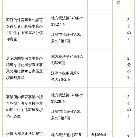
間
地方税法第349条の
家庭的保育事業の認可
2
3第27項
を得た者が直接事業の
分
用に供する家屋及び償
の
江津市税条例第61
却資産
1
条の2第1項
地方税法第349条の
居宅訪問型保育事業の
2
3第28項
認可を得た者が直接事
分
業の用に供する家屋及
の
江津市税条例第61
び償却資産
1
条の2第2項
地方税法第349条の
事業所内保育事業の認
2
3第29項
可を得た者が直接事業
分
の用に供する家屋及び
の
江津市税条例第61
償却資産
1
条の2第3項
水質汚濁防止法に規定
地方税法附則第15
令和8年4
2