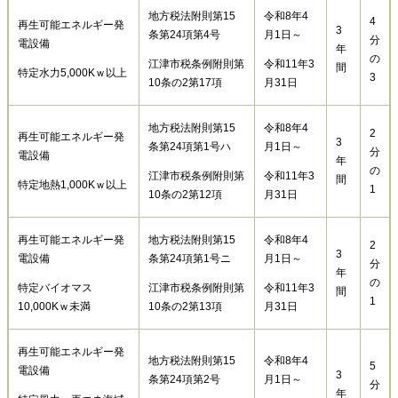
地方税法附則第15
令和8年4
4
再生可能エネルギー発
3
条第24項第4号
月1日～
分
電設備
年
の
江津市税条例附則第
令和11年3
間
特定水力5,000Kｗ以上
3
10条の2第17項
月31日
地方税法附則第15
令和8年4
2
再生可能エネルギー発
3
条第24項第1号ハ
月1日～
分
電設備
年
の
江津市税条例附則第
令和11年3
間
特定地熱1,000Kｗ以上
1
10条の2第12項
月31日
再生可能エネルギー発
地方税法附則第15
令和8年4
2
3
電設備
条第24項第1号ニ
月1日～
分
年
の
特定バイオマス
江津市税条例附則第
令和11年3
間
1
10,000Kｗ未満
10条の2第13項
月31日
再生可能エネルギー発
地方税法附則第15
令和8年4
5
電設備
3
条第24項第2号
月1日～
分
年