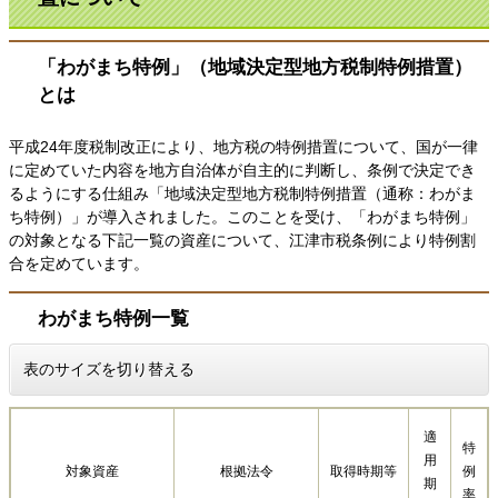
「わがまち特例」（地域決定型地方税制特例措置）
とは
平成24年度税制改正により、地方税の特例措置について、国が一律
に定めていた内容を地方自治体が自主的に判断し、条例で決定でき
るようにする仕組み「地域決定型地方税制特例措置（通称：わがま
ち特例）」が導入されました。このことを受け、「わがまち特例」
の対象となる下記一覧の資産について、江津市税条例により特例割
合を定めています。
わがまち特例一覧
表のサイズを切り替える
適
特
用
対象資産
根拠法令
取得時期等
例
期
率