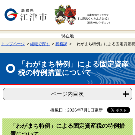
ペ
メ
ー
ニ
ジ
ュ
の
ー
先
を
頭
飛
で
ば
す。
し
て
トップページ
組織で探す
税務課
「わがまち特例」による固定資産
本
文
本
へ
文
「わがまち特例」による固定資産
税の特例措置について
ページ内目次
掲載日：2026年7月1日更新
「わがまち特例」による固定資産税の特例措
置について