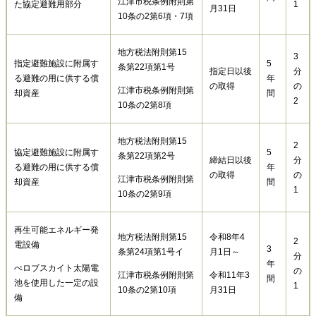
江津市税条例附則第
た協定避難用部分
1
月31日
10条の2第6項・7項
地方税法附則第15
3
指定避難施設に附属す
5
条第22項第1号
指定日以後
分
る避難の用に供する償
年
の取得
の
江津市税条例附則第
却資産
間
2
10条の2第8項
地方税法附則第15
2
協定避難施設に附属す
5
条第22項第2号
締結日以後
分
る避難の用に供する償
年
の取得
の
江津市税条例附則第
却資産
間
1
10条の2第9項
再生可能エネルギー発
地方税法附則第15
令和8年4
2
電設備
3
条第24項第1号イ
月1日～
分
年
ぺロブスカイト太陽電
の
江津市税条例附則第
令和11年3
間
池を使用した一定の設
1
10条の2第10項
月31日
備