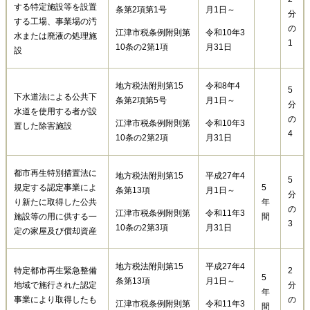
する特定施設等を設置
条第2項第1号
月1日～
分
する工場、事業場の汚
の
江津市税条例附則第
令和10年3
水または廃液の処理施
1
10条の2第1項
月31日
設
地方税法附則第15
令和8年4
5
下水道法による公共下
条第2項第5号
月1日～
分
水道を使用する者が設
の
江津市税条例附則第
令和10年3
置した除害施設
4
10条の2第2項
月31日
都市再生特別措置法に
地方税法附則第15
平成27年4
5
規定する認定事業によ
5
条第13項
月1日～
分
り新たに取得した公共
年
の
江津市税条例附則第
令和11年3
施設等の用に供する一
間
3
10条の2第3項
月31日
定の家屋及び償却資産
地方税法附則第15
平成27年4
特定都市再生緊急整備
2
5
条第13項
月1日～
地域で施行された認定
分
年
事業により取得したも
の
江津市税条例附則第
令和11年3
間