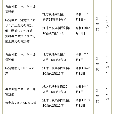
再生可能エネルギー発
電設備
地方税法附則第15
令和8年4
3
3
条第24項第3号イ
月1日～
特定風力 港湾法に基
分
年
づく洋上風力発電設
の
江津市税条例附則第
令和11年3
間
備、温対法または農山
2
10条の2第15項
月31日
漁村再エネ法に基づく
陸上風力発電設備
再生可能エネルギー発
地方税法附則第15
令和8年4
3
3
電設備
条第24項第3号ロ
月1日～
分
年
の
特定地熱1,000Ｋｗ未
江津市税条例附則第
令和11年3
間
2
満
10条の2第16項
月31日
地方税法附則第15
令和8年4
2
再生可能エネルギー発
3
条第24項第1号ロ
月1日～
分
電設備
年
の
江津市税条例附則第
令和11年3
間
特定水力5,000Kｗ未満
1
10条の2第11項
月31日