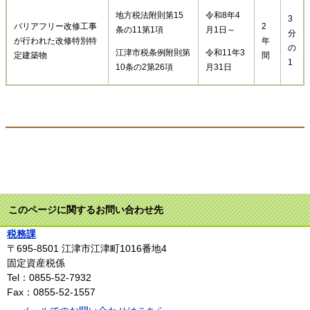
地方税法附則第15
令和8年4
3
バリアフリー改修工事
2
条の11第1項
月1日～
分
が行われた改修特別特
年
の
江津市税条例附則第
令和11年3
定建築物
間
1
10条の2第26項
月31日
このページに関するお問い合わせ先
税務課
〒695-8501
江津市江津町1016番地4
固定資産税係
Tel：0855-52-7932
Fax：0855-52-1557