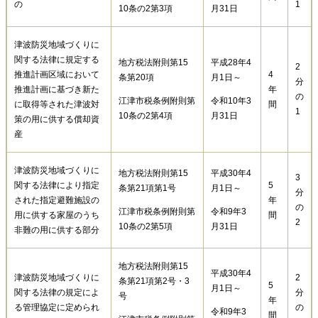
の
1
10条の2第3項
月31日
津波防災地域づくりに
関する法律に規定する
地方税法附則第15
平成28年4
2
推進計画区域において
4
条第20項
月1日～
分
推進計画に基づき新た
年
の
江津市税条例附則第
令和10年3
に取得等された津波対
間
1
10条の2第4項
月31日
策の用に供する償却資
産
津波防災地域づくりに
地方税法附則第15
平成30年4
3
関する法律により指定
5
条第21項第1号
月1日～
分
された指定避難施設の
年
の
江津市税条例附則第
令和9年3
用に供する家屋のうち
間
2
10条の2第5項
月31日
非難の用に供する部分
地方税法附則第15
平成30年4
津波防災地域づくりに
2
条第21項第2号・3
5
月1日～
関する法律の規定によ
分
号
年
る管理協定に定められ
の
令和9年3
間