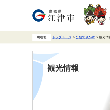
ペ
メ
ー
ニ
ジ
ュ
の
ー
先
を
頭
飛
で
ば
す。
し
て
本
トップページ
分類でさがす
観光情
文
へ
本
文
観光情報