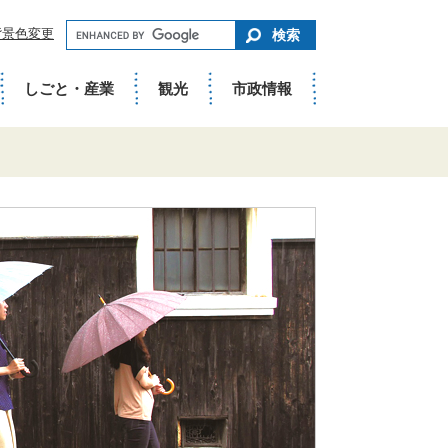
キ
背景色変更
ー
ワ
ー
ド
しごと・産業
観光
市政情報
で
さ
が
す