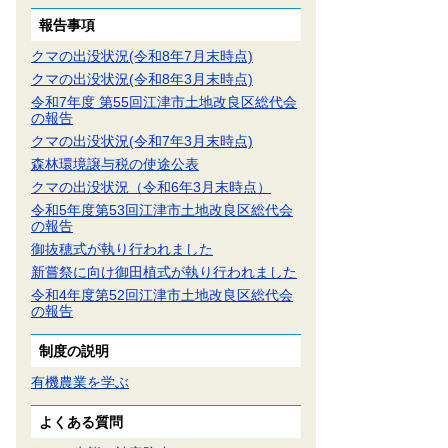
報告事項
クマの出没状況(令和8年7月末時点)
クマの出没状況(令和8年3月末時点)
令和7年度 第55回江津市土地改良区総代会
の報告
クマの出没状況(令和7年3月末時点)
森林環境譲与税の使途公表
クマの出没状況（令和6年3月末時点）
令和5年度第53回江津市土地改良区総代会
の報告
御抜穂式が執り行われました
新嘗祭に向け御田植式が執り行われました
令和4年度第52回江津市土地改良区総代会
の報告
制度の説明
有機農業を学ぶ
よくある質問