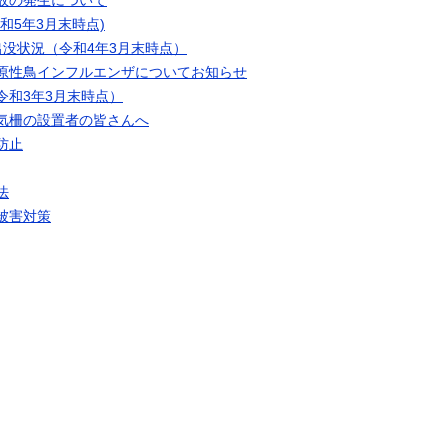
故の発生について
和5年3月末時点)
出没状況（令和4年3月末時点）
原性鳥インフルエンザについてお知らせ
令和3年3月末時点）
気柵の設置者の皆さんへ
防止
法
被害対策