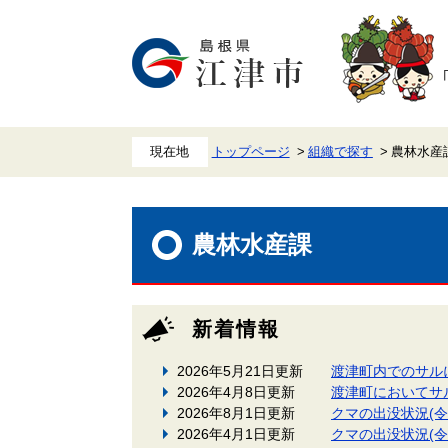
ペ
メ
ー
ニ
ジ
ュ
の
ー
先
を
頭
飛
で
ば
す。
し
て
本
トップページ
組織で探す
農林水産
文
へ
本
文
農林水産課
新着情報
2026年5月21日更新
渡津町内でのサル
2026年4月8日更新
渡津町においてサ
2026年8月1日更新
クマの出没状況(令
2026年4月1日更新
クマの出没状況(令