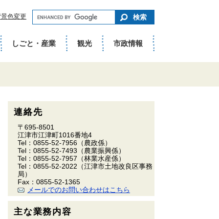
キ
背景色変更
ー
ワ
ー
ド
しごと・産業
観光
市政情報
で
さ
が
す
連絡先
〒695-8501
江津市江津町1016番地4
Tel：0855-52-7956
（農政係）
Tel：0855-52-7493
（農業振興係）
Tel：0855-52-7957
（林業水産係）
Tel：0855-52-2022
（江津市土地改良区事務
局）
Fax：0855-52-1365
メールでのお問い合わせはこちら
主な業務内容