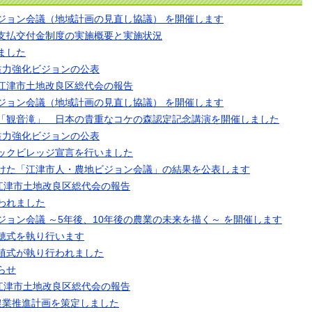
ジョン会議（地域計画の見直し協議） を開催します
支払交付金制度の実施概要と実施状況
ました
益力強化ビジョンの公表
回江津市土地改良区総代会の報告
ジョン会議（地域計画の見直し協議） を開催します
「観音滝」 日本の貴重なコケの森認定記念講演を開催しました
益力強化ビジョンの公表
ックビレッジ宣言を行いました
けた「江津市人・農地ビジョン会議」の結果を公表します
回江津市土地改良区総代会の報告
われました
ジョン会議 ～5年後、10年後の農業の未来を描く～ を開催します
穂式を執り行います
植式が執り行われました
らせ
回江津市土地改良区総代会の報告
農業推進計画を策定しました