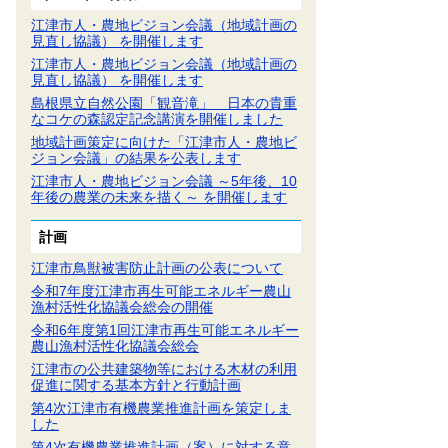
江津市人・農地ビジョン会議（地域計画の
見直し協議） を開催します
江津市人・農地ビジョン会議（地域計画の
見直し協議） を開催します
島根県立自然公園「観音滝」 日本の貴重
なコケの森認定記念講演を開催しました
地域計画策定に向けた「江津市人・農地ビ
ジョン会議」の結果を公表します
江津市人・農地ビジョン会議 ～5年後、10
年後の農業の未来を描く～ を開催します
計画
江津市鳥獣被害防止計画の公表について
令和7年度江津市再生可能エネルギー農山
漁村活性化協議会総会の開催
令和6年度第1回江津市再生可能エネルギー
農山漁村活性化協議会総会
江津市の公共建築物等における木材の利用
促進に関する基本方針と行動計画
第4次江津市有機農業推進計画を策定しま
した
第4次有機農業推進計画（案）に対する意