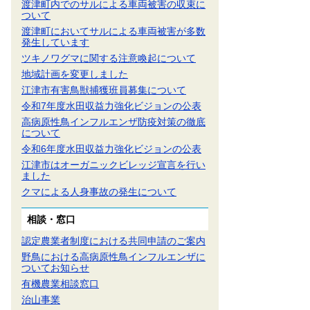
渡津町内でのサルによる車両被害の収束に
ついて
渡津町においてサルによる車両被害が多数
発生しています
ツキノワグマに関する注意喚起について
地域計画を変更しました
江津市有害鳥獣捕獲班員募集について
令和7年度水田収益力強化ビジョンの公表
高病原性鳥インフルエンザ防疫対策の徹底
について
令和6年度水田収益力強化ビジョンの公表
江津市はオーガニックビレッジ宣言を行い
ました
クマによる人身事故の発生について
相談・窓口
認定農業者制度における共同申請のご案内
野鳥における高病原性鳥インフルエンザに
ついてお知らせ
有機農業相談窓口
治山事業