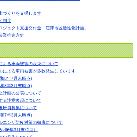
土づくりを支援します
ィ制度
ロジェクト支援交付金「江津地区活性化計画」
農業推進方針
による車両被害の収束について
ルによる車両被害が多数発生しています
和8年7月末時点)
和8年3月末時点)
止計画の公表について
する注意喚起について
獲班員募集について
和7年3月末時点)
ルエンザ防疫対策の徹底について
令和6年3月末時点）