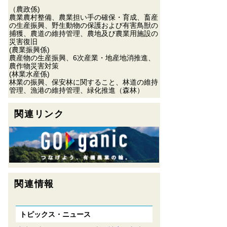
（農政係)
農業農村整備、農業担い手の確保・育成、畜産
の生産振興、野生動物の保護および有害鳥獣の
捕獲、農道の維持管理、農地及び農業用施設の
災害復旧
(農業振興係)
農産物の生産振興、6次産業・地産地消推進、
農作物災害対策
(林業水産係)
林業の振興、保安林に関すること、林道の維持
管理、漁港の維持管理、緑化推進（森林）
関連リンク
関連情報
トピックス・ニュース