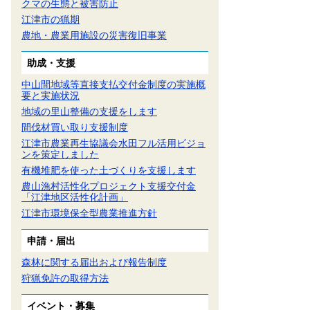
クマの生態と被害防止
江津市の猟期
農地・農業用施設の災害復旧事業
助成・支援
中山間地域等直接支払交付金制度の実施概
要と実施状況
地域の里山整備の支援をします
間伐材買い取り支援制度
江津市農業再生協議会水田フル活用ビジョ
ンを策定しました
有機堆肥を使った土づくりを支援します
農山漁村活性化プロジェクト支援交付金
「江津地区活性化計画」
江津市環境保全型農業推進方針
申請・届出
森林に関する届出および報告制度
狩猟免許の取得方法
イベント・募集