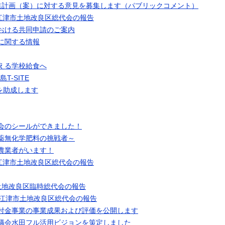
進計画（案）に対する意見を募集します（パブリックコメント）
回江津市土地改良区総代会の報告
おける共同申請のご案内
に関する情報
える学校給食へ
T-SITE
を助成します
会のシールができました！
薬無化学肥料の挑戦者～
農業者がいます！
回江津市土地改良区総代会の報告
土地改良区臨時総代会の報告
回江津市土地改良区総代会の報告
付金事業の事業成果および評価を公開します
議会水田フル活用ビジョンを策定しました