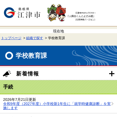
ペ
メ
ー
ニ
ジ
ュ
の
ー
先
を
頭
飛
で
ば
す。
し
て
トップページ
組織で探す
学校教育課
本
文
本
へ
文
学校教育課
新着情報
手続
2026年7月21日更新
令和9年度（2027年度）小学校新1年生に「就学時健康診断」を実
施します