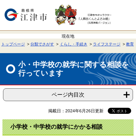
ペ
メ
ー
ニ
ジ
ュ
の
ー
先
を
頭
飛
で
ば
す。
し
て
トップページ
分類でさがす
くらし・手続き
ライフステージ
教育
本
文
本
へ
文
小・中学校の就学に関する相談を
行っています
ページ内目次
掲載日：2024年6月26日更新
小学校・中学校の就学にかかる相談