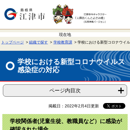
ペ
メ
ー
ニ
ジ
ュ
の
ー
先
を
頭
飛
で
ば
す。
し
て
トップページ
組織で探す
学校教育課
学校における新型コロナウイ
本
文
本
へ
文
学校における新型コロナウイルス
感染症の対応
ページ内目次
掲載日：2022年2月4日更新
学校関係者(児童生徒、教職員など）に感染が
確認された場合