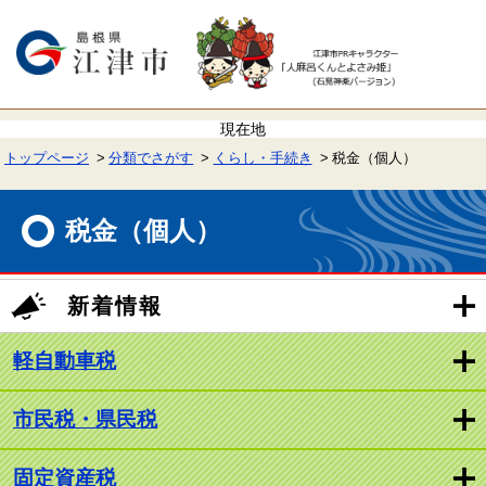
ペ
メ
ー
ニ
ジ
ュ
の
ー
先
を
頭
飛
で
ば
す。
し
て
トップページ
分類でさがす
くらし・手続き
税金（個人）
本
文
本
へ
文
税金（個人）
新着情報
軽自動車税
市民税・県民税
固定資産税