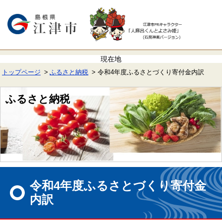
ペ
メ
ー
ニ
ジ
ュ
の
ー
先
を
頭
飛
で
ば
す。
し
て
トップページ
ふるさと納税
令和4年度ふるさとづくり寄付金内訳
本
文
へ
ふるさと納税
本
文
令和4年度ふるさとづくり寄付金
内訳