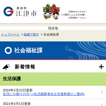
ペ
メ
ー
ニ
ジ
ュ
の
ー
先
を
頭
飛
で
ば
す。
し
て
トップページ
組織で探す
社会福祉課
本
文
本
へ
文
社会福祉課
新着情報
生活保護
2024年2月22日更新
生活にお困りの方へ(生活困窮者自立支援制度のご案内)
2021年4月1日更新