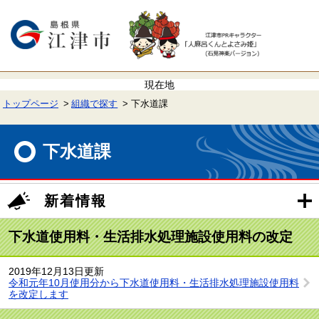
ペ
メ
ー
ニ
ジ
ュ
の
ー
先
を
頭
飛
で
ば
す。
し
て
トップページ
組織で探す
下水道課
本
文
本
へ
文
下水道課
新着情報
下水道使用料・生活排水処理施設使用料の改定
2019年12月13日更新
令和元年10月使用分から下水道使用料・生活排水処理施設使用料
を改定します