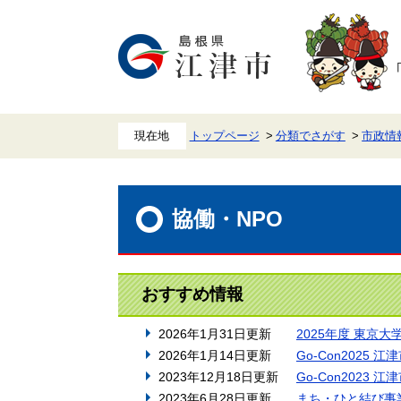
ペ
メ
ー
ニ
ジ
ュ
の
ー
先
を
頭
飛
で
ば
す。
し
て
本
トップページ
分類でさがす
市政情
文
へ
本
文
協働・NPO
おすすめ情報
2026年1月31日更新
2025年度 東京
2026年1月14日更新
Go-Con2025
2023年12月18日更新
Go-Con2023
2023年6月28日更新
まち・ひと結び事