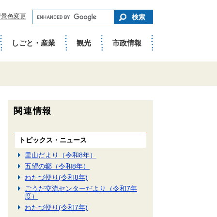
キ
背景色変更
ー
ワ
ー
ド
しごと・産業
観光
市政情報
で
さ
が
す
関連情報
トピックス・ニュース
里山だより（令和8年）
五望の郷（令和8年）
わたづ便り(令和8年)
ごうだ交流センターだより（令和7年
度）
わたづ便り(令和7年)