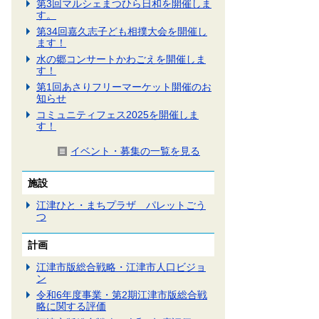
第3回マルシェまつひら日和を開催しま
す。
第34回嘉久志子ども相撲大会を開催し
ます！
水の郷コンサートかわごえを開催しま
す！
第1回あさりフリーマーケット開催のお
知らせ
コミュニティフェス2025を開催しま
す！
イベント・募集の一覧を見る
施設
江津ひと・まちプラザ パレットごう
つ
計画
江津市版総合戦略・江津市人口ビジョ
ン
令和6年度事業・第2期江津市版総合戦
略に関する評価