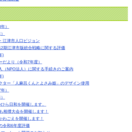
8年）
年）
・江津市人口ビジョン
第2期江津市版総合戦略に関する評価
年)
ーだより（令和7年度）
人（NPO法人）に関する手続きのご案内
年)
クター「人麻呂くんとよさみ姫」のデザイン使用
7年）
年）
つひら日和を開催します。
ども相撲大会を開催します！
かわごえを開催します！
の令和6年度評価