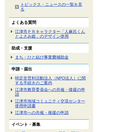
トピックス・ニュースの一覧を見
る
よくある質問
江津市ＰＲキャラクター「人麻呂くん
とよさみ姫」のデザイン使用
助成・支援
まち・ひと結び事業費補助金
申請・届出
特定非営利活動法人（NPO法人）に関
する手続きのご案内
江津市教育委員会への共催・後援の申
請
江津市地域コミュニティ交流センター
使用申請書
江津市への共催・後援の申請
イベント・募集