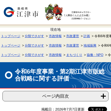
ペ
メ
ー
ニ
ジ
ュ
の
ー
先
を
頭
飛
で
ば
す。
し
て
トップページ
分類でさがす
市政情報
市政運営
計画
令和6年度
本
文
へ
トップページ
分類でさがす
市政情報
市政運営
地域振興
令和6
トップページ
分類でさがす
市政情報
まちづくり
協働・NPO
令
本
文
令和6年度事業・第2期江津市版総
合戦略に関する評価
ページ内目次
掲載日：2026年7月7日更新