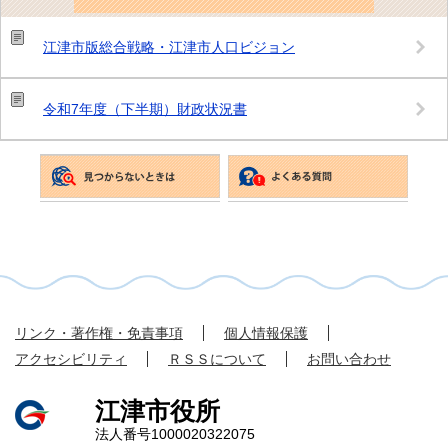
ジ
を
見
江津市版総合戦略・江津市人口ビジョン
て
い
る
人
令和7年度（下半期）財政状況書
は
こ
ん
な
ペ
ー
ジ
も
見
て
い
ま
す
リンク・著作権・免責事項
個人情報保護
アクセシビリティ
ＲＳＳについて
お問い合わせ
江津市役所
法人番号1000020322075