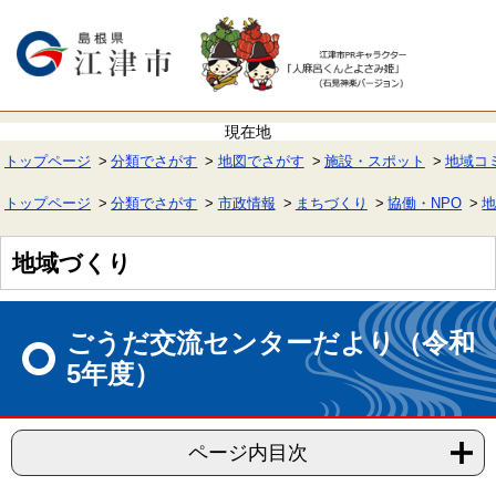
ペ
メ
ー
ニ
ジ
ュ
の
ー
先
を
頭
飛
で
ば
す。
し
て
トップページ
分類でさがす
地図でさがす
施設・スポット
地域コ
本
文
へ
トップページ
分類でさがす
市政情報
まちづくり
協働・NPO
地域づくり
本
文
ごうだ交流センターだより（令和
5年度）
ページ内目次