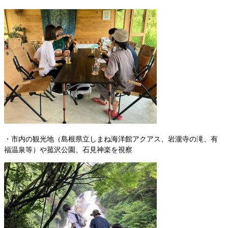
・市内の観光地（島根県立しまね海洋館アクアス、岩瀧寺の滝、有
福温泉等）や菰沢公園、石見神楽を視察