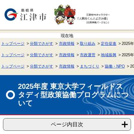
ペ
メ
ー
ニ
ジ
ュ
の
ー
先
を
頭
飛
で
ば
す。
し
て
トップページ
分類でさがす
市政情報
取り組み
定住促進
202
本
文
へ
トップページ
分類でさがす
市政情報
市政運営
地域振興
202
トップページ
分類でさがす
市政情報
まちづくり
協働・NPO
2
本
文
2025年度 東京大学フィールドス
タディ型政策協働プログラムにつ
いて
ページ内目次