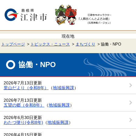
ペ
メ
ー
ニ
ジ
ュ
の
ー
先
を
頭
飛
で
ば
す。
し
て
トップページ
トピックス・ニュース
まちづくり
協働・NPO
本
文
本
へ
文
協働・NPO
2026年7月13日更新
里山だより（令和8年）
（
地域振興課
）
2026年7月13日更新
五望の郷（令和8年）
（
地域振興課
）
2026年6月30日更新
わたづ便り(令和8年)
（
地域振興課
）
2026年4月15日更新