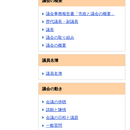
議会の概要
議会事務報告書「市政と議会の概要」
歴代議長・副議長
議長
議会の取り組み
議会の概要
議員名簿
議員名簿
議会の動き
会議の傍聴
請願と陳情
会議の日程と議題
一般質問