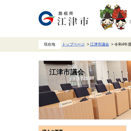
ペ
メ
ー
ニ
ジ
ュ
の
ー
先
を
頭
飛
で
ば
す。
し
て
本
トップページ
江津市議会
令和4年
文
へ
江津市議会