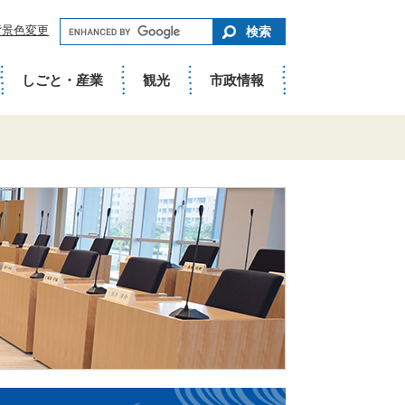
キ
背景色変更
ー
ワ
ー
ド
しごと・産業
観光
市政情報
で
さ
が
す