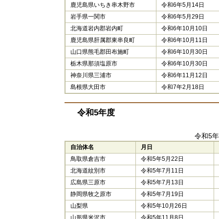
鹿児島県いちき串木野市
令和6年5月14日
岩手県一関市
令和6年5月29日
北海道岩内郡岩内町
令和6年10月10日
鹿児島県肝属郡東串良町
令和6年10月11日
山口県熊毛郡田布施町
令和6年10月30日
栃木県那須塩原市
令和6年10月30日
神奈川県三浦市
令和6年11月12日
島根県大田市
令和7年2月18日
令和5年度
令和5
自治体名
月日
鳥取県倉吉市
令和5年5月22日
北海道紋別市
令和5年7月11日
広島県三原市
令和5年7月13日
静岡県牧之原市
令和5年7月19日
山梨県
令和5年10月26日
山形県米沢市
令和5年11月8日