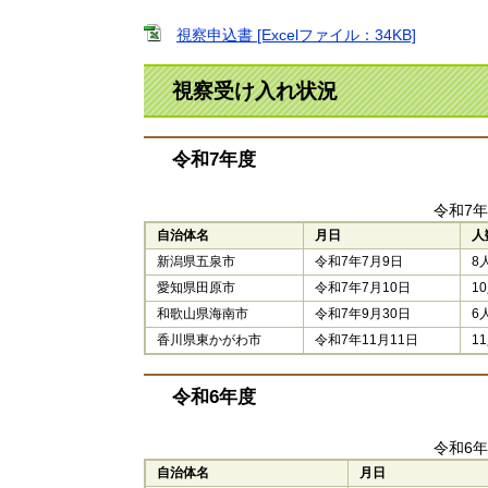
視察申込書 [Excelファイル：34KB]
視察受け入れ状況
令和7年度
令和7
自治体名
月日
人
新潟県五泉市
令和7年7月9日
8
愛知県田原市
令和7年7月10日
1
和歌山県海南市
令和7年9月30日
6
香川県東かがわ市
令和7年11月11日
1
令和6年度
令和6
自治体名
月日