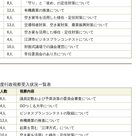
8人
「守り」と「攻め」の定住対策について
12人
有機農業の推進について
6人
空き家等を活用した移住・定住対策について
13人
交通弱者対策、空き家対策、農業振興対策について
6人
空き家を活用した移住・定住対策について
4人
江津市ビジネスプランコンテストについて
10人
対面式議場での議会運営について
8人
常任委員会のあり方について
年度行政視察受入状況一覧表
人数
視察内容
6人
議員定数および予算決算の委員会審査について
4人
GOつくる大学について
4人
ビジネスプランコンテストの取組について
12人
有機農業の推進について
4人
起業を育む「江津方式」について
10人
空き家を活用した移住・定住対策について