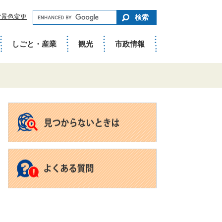
キ
背景色変更
ー
ワ
ー
ド
しごと・産業
観光
市政情報
で
さ
が
す