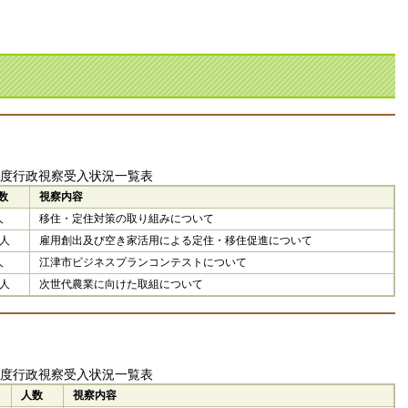
年度行政視察受入状況一覧表
数
視察内容
人
移住・定住対策の取り組みについて
0人
雇用創出及び空き家活用による定住・移住促進について
人
江津市ビジネスプランコンテストについて
1人
次世代農業に向けた取組について
年度行政視察受入状況一覧表
人数
視察内容