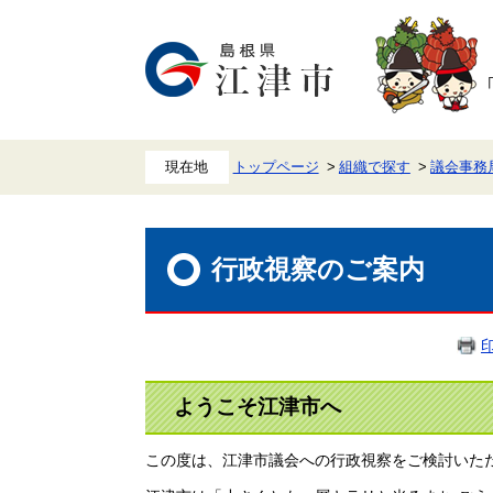
ペ
メ
ー
ニ
ジ
ュ
の
ー
先
を
頭
飛
で
ば
す。
し
て
本
トップページ
組織で探す
議会事務
文
へ
本
文
行政視察のご案内
ようこそ江津市へ
この度は、江津市議会への行政視察をご検討いた