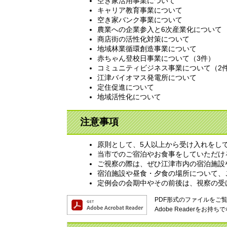
空き家活用事業について
キャリア教育事業について
空き家バンク事業について
農業への企業参入と6次産業化について
商店街の活性化対策について
地域林業循環創造事業について
赤ちゃん登校日事業について（3件）
コミュニティビジネス事業について（2
江津バイオマス発電所について
定住促進について
地域活性化について
注意事項
原則として、5人以上から受け入れをし
当市でのご宿泊やお食事をしていただけ
ご視察の際は、ぜひ江津市内の宿泊施設
宿泊施設や昼食・夕食の場所について、
定例会の会期中やその前後は、視察の受
PDF形式のファイルをご覧い
Adobe Readerを