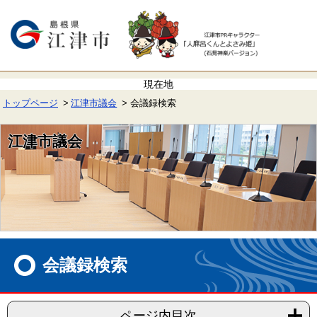
ペ
メ
ー
ニ
ジ
ュ
の
ー
先
を
頭
飛
で
ば
す。
し
て
トップページ
江津市議会
会議録検索
本
文
へ
江津市議会
本
文
会議録検索
ページ内目次