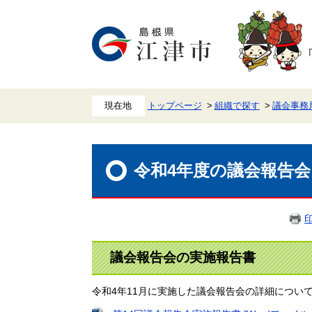
ペ
メ
ー
ニ
ジ
ュ
の
ー
先
を
頭
飛
で
ば
す。
し
て
本
トップページ
組織で探す
議会事務
文
へ
本
文
令和4年度の議会報告会
議会報告会の実施報告書
令和4年11月に実施した議会報告会の詳細につい