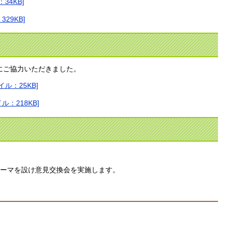
34KB]
29KB]
にご協力いただきました。
ル：25KB]
：218KB]
テーマを設け意見交換会を実施します。