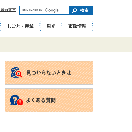
キ
背景色変更
ー
ワ
ー
ド
しごと・産業
観光
市政情報
で
さ
が
す