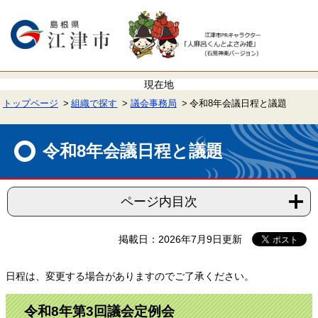
ペ
メ
ー
ニ
ジ
ュ
の
ー
先
を
頭
飛
で
ば
す。
し
て
トップページ
組織で探す
議会事務局
令和8年会議日程と議題
本
文
本
へ
文
令和8年会議日程と議題
ページ内目次
掲載日：2026年7月9日更新
日程は、変更する場合がありますのでご了承ください。
令和8年第3回議会定例会